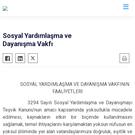
Balıkesir
Sosyal Yardımlaşma ve
Dayanışma Vakfı
Ayvalık
Havran
Balya
İvrindi
Bandırma
Kepsut
Bigadiç
Manyas
SOSYAL YARDIMLAŞMA VE DAYANIŞMA VAKFININ
Burhaniye
Marmara
FAALİYETLERİ
Dursunbey
Savaştepe
3294 Sayılı Sosyal Yardımlaşma ve Dayanışmayı
Edremit
Sındırgı
Teşvik Kanunu’nun amacı kapsamında yoksullukla mücadele
Erdek
Susurluk
edilmesi, kaynakların etkin bir biçimde kullanılmasını
Gömeç
Karesi
sağlamak, temel ihtiyaçlarını karşılamaktan yoksun nüfusun en
Gönen
yoksul diliminde yer alan vatandaşlarımıza doğruluk, eşitlik ve
Altıeylül