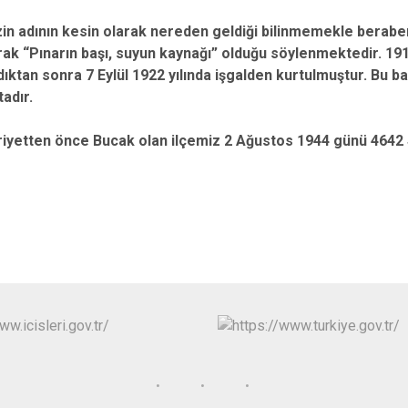
Edremit
adının kesin olarak nereden geldiği bilinmemekle beraber
Erdek
rak “Pınarın başı, suyun kaynağı” olduğu söylenmektedir. 1919
ldıktan sonra 7 Eylül 1922 yılında işgalden kurtulmuştur. Bu b
Gömeç
adır.
Gönen
ten önce Bucak olan ilçemiz 2 Ağustos 1944 günü 4642 Sayıl