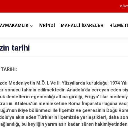
e-Dev
AYMAKAMLIK
İVRİNDİ
MAHALLİ İDARELER
HİZMET
Balıkesir
zin tarihi
 TARİHİ:
Ayvalık
Medeniyetin M.Ö. I. Ve II. Yüzyıllarda kurulduğu; 1974 Yıl
Balya
ar sonucu tahmin edilmektedir. Anadolu’da cereyan eden siyas
Bandırma
k devletlerin egemenliği altına girdiği, Frigya’ lılar medeni
alı ııı. Ataleus’un memleketine Roma İmparatorluğuna vasi
Bigadiç
uğu’nun ikiye bölünmesi ile İlçemiz ve çevresinin Doğu Rom
Burhaniye
olu’ya akın eden Türklerin ilçemizde yerleştikleri, daha son
Dursunbey
bağlandığı, bu beyliğin yarım asır kadar süren hakimiyetinden