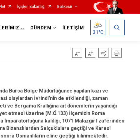
let
İçişleri Bakanlığı
Balıkesir
LERİMİZ
GÜNDEM
İLETİŞİM
31
°C
Havran
ında Bursa Bölge Müdürlüğünce yapılan kazı ve
İvrindi
i olaylardan İvrindi’nin de etkilendiği, zaman
Kepsut
yeti ve Bergama Krallığına ait dönemlerin yaşandığı
yet etmesi üzerine (M.Ö.133) İlçemizin Roma
Manyas
a İmparatorluğuna kaldığı, 1071 Malazgirt zaferinden
Marmara
ra Bizanslılardan Selçuklulara geçtiği ve Karesi
Savaştepe
 sonra Osmanlıların eline geçtiği bilinmektedir.