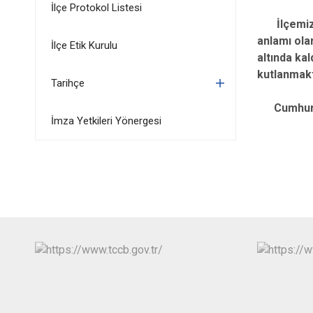
İlçe Protokol Listesi
İlçemizin 
anlamı ola
İlçe Etik Kurulu
altında ka
kutlanmakt
Tarihçe
Cumhuriyet
İmza Yetkileri Yönergesi