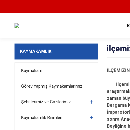
K
ilçemi
KAYMAKAMLIK
İLÇEMİZİN
Kaymakam
İlçemizde 
Görev Yapmış Kaymakamlarımız
araştırmal
zaman büyü
Şehitlerimiz ve Gazilerimiz
Bergama Kr
İmparotorl
Kaymakamlık Birimleri
sonra Anad
Beyliğine 