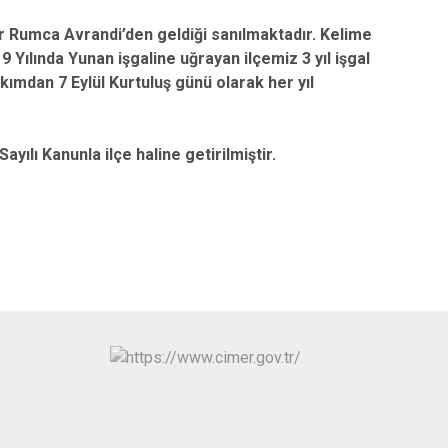
Sındırgı
 Rumca Avrandi’den geldiği sanılmaktadır. Kelime
Susurluk
 Yılında Yunan işgaline uğrayan ilçemiz 3 yıl işgal
akımdan 7 Eylül Kurtuluş günü olarak her yıl
Karesi
Altıeylül
ı Kanunla ilçe haline getirilmiştir.