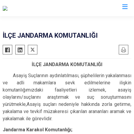
Balıkesir
İLÇE JANDARMA KOMUTANLIĞI
Ayvalık
Havran
Balya
İvrindi
İLÇE JANDARMA KOMUTANLIĞI
Bandırma
Kepsut
Bigadiç
Manyas
Asayiş Suçlarının aydınlatılması, şüphelilerin yakalanması
ve adli makamlara sevk edilmelerine ilişkin
Burhaniye
Marmara
komutanlığımızdaki faaliyetleri izlemek, asayiş
Dursunbey
Savaştepe
olaylarını/suçlarını araştırmak ve suç soruşturmasını
Edremit
Sındırgı
yürütmekle,Asayiş suçları nedeniyle hakkında zorla getirme,
yakalama ve tevkif müzakeresi çıkarılan arananları aramak ve
Erdek
Susurluk
yakalamak ile görevlidir.
Gömeç
Karesi
Jandarma Karakol Komutanlığı;
Gönen
Altıeylül