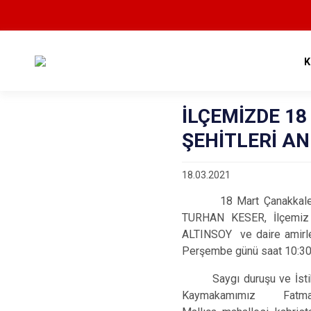
K
İLÇEMİZDE 1
ŞEHİTLERİ A
18.03.2021
18 Mart Çanakkale Zafe
TURHAN KESER, İlçemiz B
ALTINSOY ve daire amirleri
Perşembe günü saat 10:30 ‘
Saygı duruşu ve İstiklal
Kaymakamımız Fa