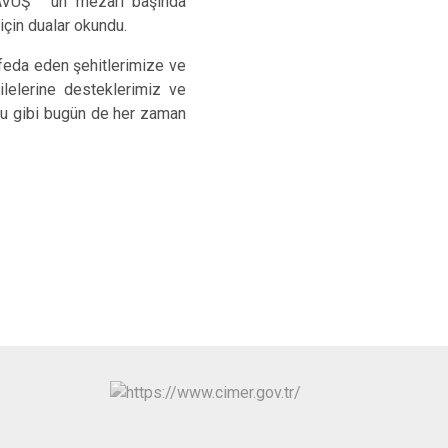
AVUŞ ' un mezarı başında
Sındırgı
için dualar okundu.
Susurluk
eda eden şehitlerimize ve
Karesi
lelerine desteklerimiz ve
ğu gibi bugün de her zaman
Altıeylül