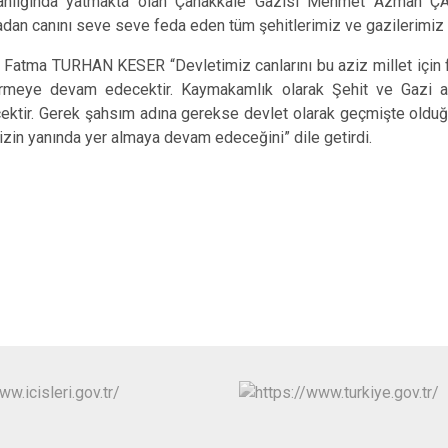
stanlığında yatmakta olan Çanakkale Gazisi Mehmet Azman Ç
Edremit
dan canını seve seve feda eden tüm şehitlerimiz ve gazilerimiz 
Erdek
 TURHAN KESER “Devletimiz canlarını bu aziz millet için f
Gömeç
ermeye devam edecektir. Kaymakamlık olarak Şehit ve Gazi ai
ektir. Gerek şahsım adına gerekse devlet olarak geçmişte oldu
Gönen
imizin yanında yer almaya devam edeceğini” dile getirdi.