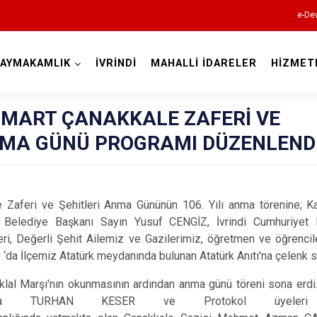
e-Dev
AYMAKAMLIK
İVRİNDİ
MAHALLİ İDARELER
HİZMET
Balıkesir
8 MART ÇANAKKALE ZAFERİ VE
NMA GÜNÜ PROGRAMI DÜZENLEND
Ayvalık
ri ve Şehitleri Anma Gününün 106. Yılı anma törenine; K
Balya
elediye Başkanı Sayın Yusuf CENGİZ, İvrindi Cumhuriyet 
Bandırma
, Değerli Şehit Ailemiz ve Gazilerimiz, öğretmen ve öğrenciler
da İlçemiz Atatürk meydanında bulunan Atatürk Anıtı'na çelenk s
Bigadiç
Burhaniye
 Marşı'nın okunmasının ardından anma günü töreni sona erdi.
tma TURHAN KESER ve Protokol üyeleri ta
Dursunbey