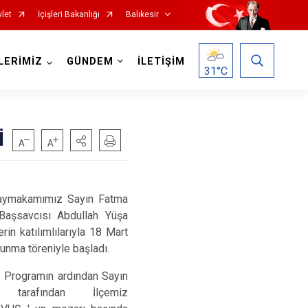
let
İçişleri Bakanlığı
Balıkesir
LERİMİZ
GÜNDEM
İLETİŞİM
31
°C
İ
Havran
aymakamımız Sayın Fatma
İvrindi
Başsavcısı Abdullah Yüşa
Kepsut
in katılımlılarıyla 18 Mart
unma töreniyle başladı.
Manyas
Marmara
 Programın ardından Sayın
rafından İlçemiz
Savaştepe