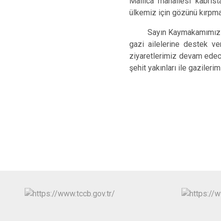
Mallıca mahallesi kabri
ülkemiz için gözünü kırpma
Sayın Kaymakamımız Fatma
gazi ailelerine destek v
ziyaretlerimiz devam edec
şehit yakınları ile gaziler